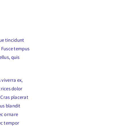
ue tincidunt
m. Fusce tempus
llus, quis
 viverra ex,
rices dolor
 Cras placerat
ius blandit
ec ornare
nec tempor