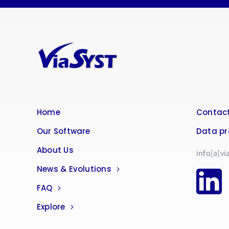
Home
Contact
Our Software
Data pr
About Us
info[a]vi
News & Evolutions
FAQ
Explore