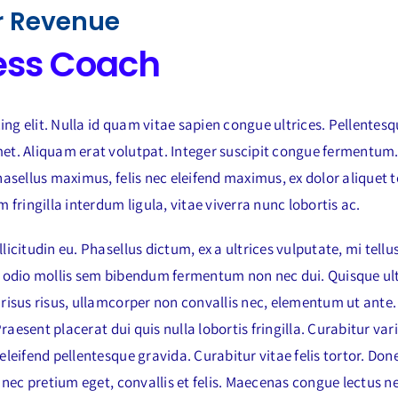
r Revenue
ess Coach
ng elit. Nulla id quam vitae sapien congue ultrices. Pellentesq
met. Aliquam erat volutpat. Integer suscipit congue fermentu
hasellus maximus, felis nec eleifend maximus, ex dolor aliquet te
 fringilla interdum ligula, vitae viverra nunc lobortis ac.
icitudin eu. Phasellus dictum, ex a ultrices vulputate, mi tellus
et odio mollis sem bibendum fermentum non nec dui. Quisque ult
 risus risus, ullamcorper non convallis nec, elementum ut ante.
Praesent placerat dui quis nulla lobortis fringilla. Curabitur var
eleifend pellentesque gravida. Curabitur vitae felis tortor. Don
t nec pretium eget, convallis et felis. Maecenas congue lectus 