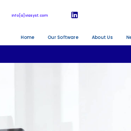
orking Environme
info[a]viasyst.com
Home
Our Software
About Us
N