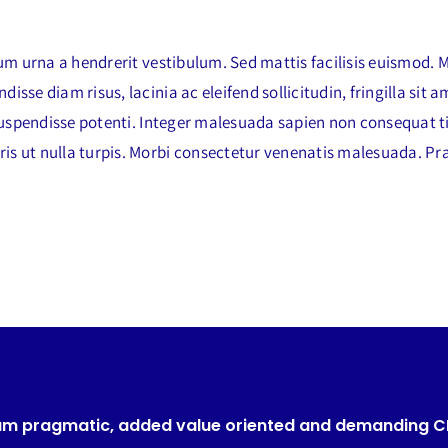
um urna a hendrerit vestibulum. Sed mattis facilisis euismod. 
se diam risus, lacinia ac eleifend sollicitudin, fringilla sit 
Suspendisse potenti. Integer malesuada sapien non consequat t
s ut nulla turpis. Morbi consectetur venenatis malesuada. Pr
um pragmatic, added value oriented and demanding 