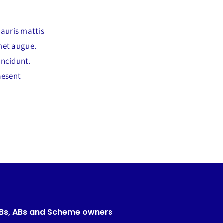
Mauris mattis
amet augue.
incidunt.
aesent
CBs, ABs and Scheme owners